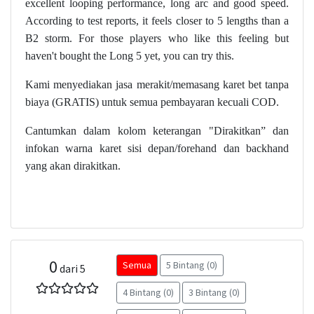
excellent looping performance, long arc and good speed.
According to test reports, it feels closer to 5 lengths than a
B2 storm. For those players who like this feeling but
haven't bought the Long 5 yet, you can try this.
Kami menyediakan jasa merakit/memasang karet bet tanpa
biaya (GRATIS) untuk semua pembayaran kecuali COD.
Cantumkan dalam kolom keterangan "Dirakitkan” dan
infokan warna karet sisi depan/forehand dan backhand
yang akan dirakitkan.
0
Semua
5 Bintang (0)
dari 5
4 Bintang (0)
3 Bintang (0)