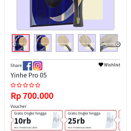
Wishlist
Share
Yinhe Pro 05
Rp 700.000
Voucher
Gratis Ongkir hingga
Gratis Ongkir hingga
Grati
10rb
25rb
50
Min. Pembelian 120rb
Min. Pembelian 250rb
Min. Pem