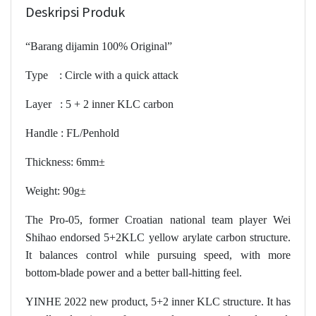
Deskripsi Produk
“Barang dijamin 100% Original”
Type : Circle with a quick attack
Layer : 5 + 2 inner KLC carbon
Handle : FL/Penhold
Thickness: 6mm±
Weight: 90g±
The Pro-05, former Croatian national team player Wei
Shihao endorsed 5+2KLC yellow arylate carbon structure.
It balances control while pursuing speed, with more
bottom-blade power and a better ball-hitting feel.
YINHE 2022 new product, 5+2 inner KLC structure. It has