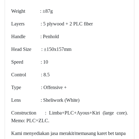
Weight : ±87g
Layers : 5 plywood + 2 PLC fiber
Handle : Penhold
Head Size : ±150x157mm
Speed : 10
Control : 8.5
Type : Offensive +
Lens : Sheliwork (White)
Construction : Limba+PLC+Ayous+Kiri (large core).
Memo: PLC=ZLC.
Kami menyediakan jasa merakit/memasang karet bet tanpa