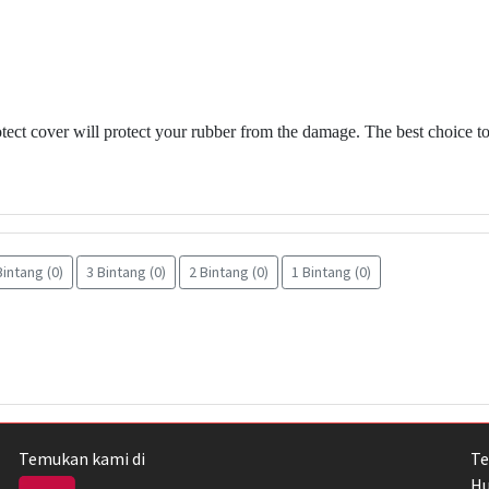
otect cover will protect your rubber from the damage. The best choice to 
Bintang (0)
3 Bintang (0)
2 Bintang (0)
1 Bintang (0)
Temukan kami di
Te
Hu