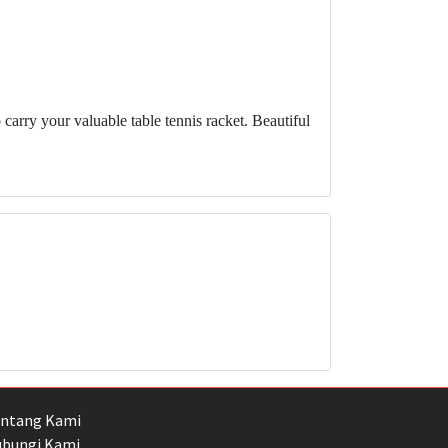
carry your valuable table tennis racket. Beautiful
ntang Kami
bungi Kami