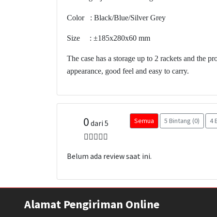
Color : Black/Blue/Silver Grey
Size : ±185x280x60 mm
The case has a storage up to 2 rackets and the pr
appearance, good feel and easy to carry.
0
Semua
5 Bintang (0)
4 
dari 5
Belum ada review saat ini.
Alamat Pengiriman Online