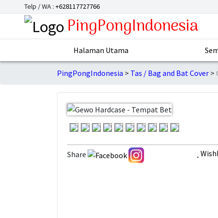
Telp / WA :
+628117727766
PingPongIndonesia
Halaman Utama
Sem
PingPongIndonesia
Tas / Bag and Bat Cover
Wishl
Share