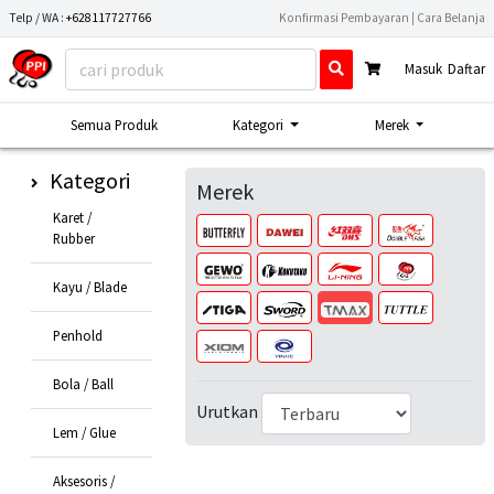
Telp / WA :
+628117727766
Konfirmasi Pembayaran
|
Cara Belanja
Masuk
Daftar
Semua Produk
Kategori
Merek
Kategori
Merek
Karet /
Rubber
Kayu / Blade
Penhold
Bola / Ball
Urutkan
Lem / Glue
Aksesoris /