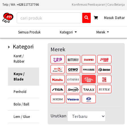
Telp / WA :
+628117727766
Konfirmasi Pembayaran
|
Cara Belanja
Masuk
Daftar
Semua Produk
Kategori
Merek
Kategori
Merek
Karet /
Rubber
Kayu /
Blade
Penhold
Bola / Ball
Urutkan
Lem / Glue